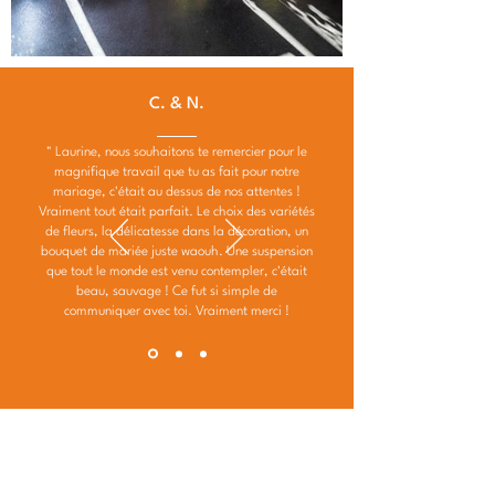
C. & N.
" Laurine, nous souhaitons te remercier pour le
magnifique travail que tu as fait pour notre
mariage, c'était au dessus de nos attentes !
Vraiment tout était parfait. Le choix des variétés
de fleurs, la délicatesse dans la décoration, un
bouquet de mariée juste waouh. Une suspension
que tout le monde est venu contempler, c'était
beau, sauvage ! Ce fut si simple de
communiquer avec toi. Vraiment merci !